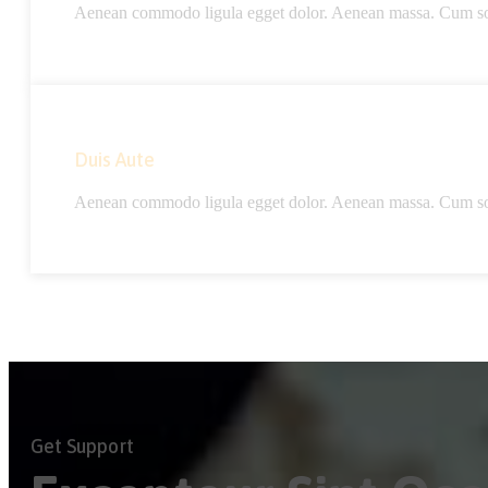
Aenean commodo ligula egget dolor. Aenean massa. Cum socii
Duis Aute
Aenean commodo ligula egget dolor. Aenean massa. Cum socii
Get Support