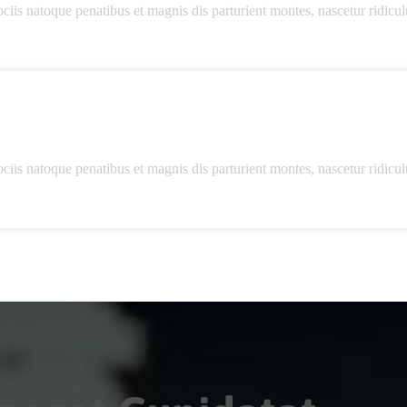
s natoque penatibus et magnis dis parturient montes, nascetur ridicu
s natoque penatibus et magnis dis parturient montes, nascetur ridicu