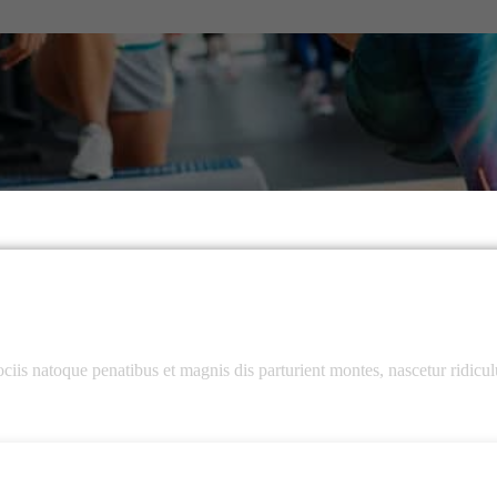
s natoque penatibus et magnis dis parturient montes, nascetur ridicu