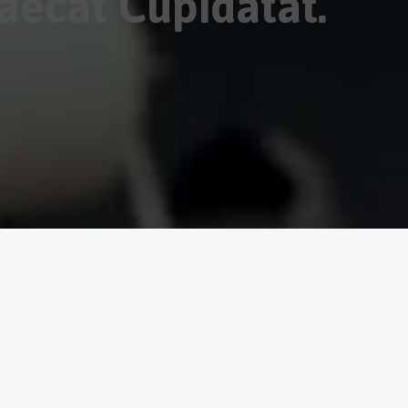
aecat Cupidatat.