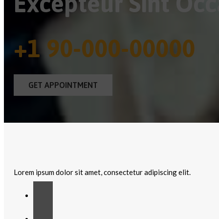
Excepteur Sint Occ
+1 90-000-00000
GET APPOINTMENT
Lorem ipsum dolor sit amet, consectetur adipiscing elit.