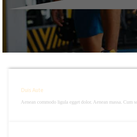
Duis Aute
Aenean commodo ligula egget dolor. Aenean massa. Cum socii