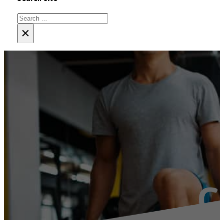
Search
×
C